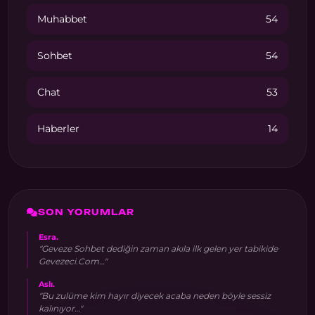
Muhabbet
54
Sohbet
54
Chat
53
Haberler
14
SON YORUMLAR
Esra.
"Geveze Sohbet dediğin zaman akıla ilk gelen yer tabikide
Gevezeci.Com…"
Aslı.
"Bu zulüme kim hayır diyecek acaba neden böyle sessiz
kalınıyor…"