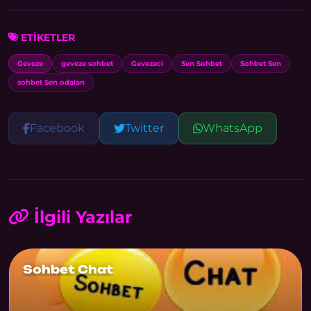
ETİKETLER
Geveze
geveze sohbet
Gevezeci
Sen Sohbet
Sohbet Sen
sohbet Sen odaları
Facebook
Twitter
WhatsApp
İlgili Yazılar
Sohbet Chat