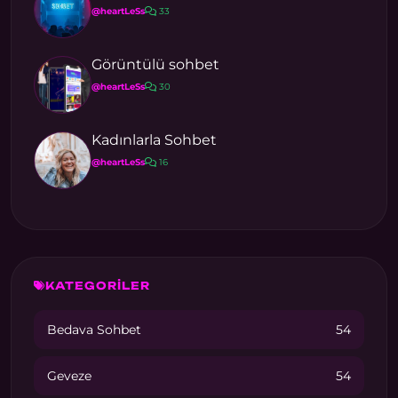
@heartLeSs
33
Görüntülü sohbet
@heartLeSs
30
Kadınlarla Sohbet
@heartLeSs
16
KATEGORİLER
Bedava Sohbet
54
Geveze
54