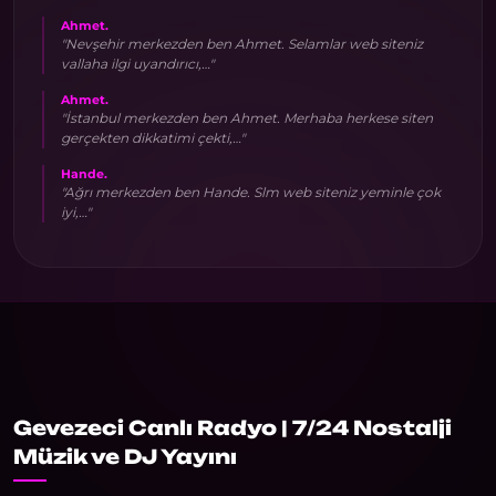
Ahmet.
"Nevşehir merkezden ben Ahmet. Selamlar web siteniz
vallaha ilgi uyandırıcı,…"
Ahmet.
"İstanbul merkezden ben Ahmet. Merhaba herkese siten
gerçekten dikkatimi çekti,…"
Hande.
"Ağrı merkezden ben Hande. Slm web siteniz yeminle çok
iyi,…"
Gevezeci Canlı Radyo | 7/24 Nostalji
Müzik ve DJ Yayını