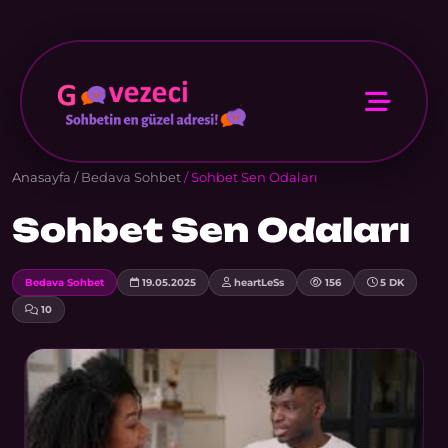
Anasayfa
/
Bedava Sohbet
/ Sohbet Sen Odaları
Sohbet Sen Odaları
Bedava Sohbet
19.05.2025
heartLeSs
156
5 DK
10