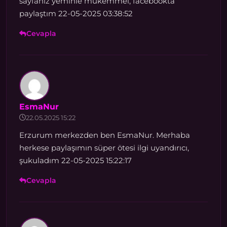
sayfanız yeminle mükemmel, facebookta
paylaştım 22-05-2025 03:38:52
Cevapla
EsmaNur
22.05.2025 15:22
Erzurum merkezden ben EsmaNur. Merhaba
herkese paylaşımın süper ötesi ilgi uyandırıcı,
şukuladım 22-05-2025 15:22:17
Cevapla