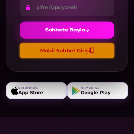
Sohbete Başla
Mobil Sohbet Girişi
ŞIMDI İNDIR
HEMEN AL
App Store
Google Play