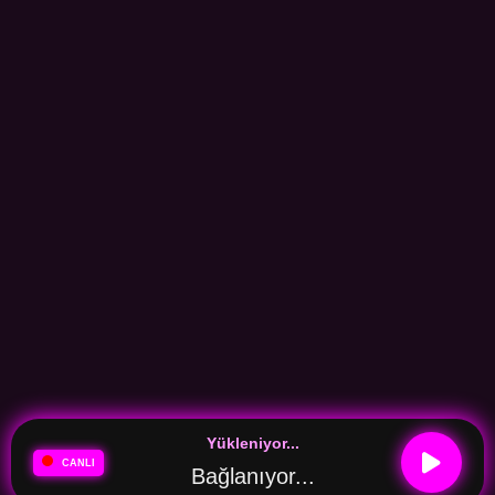
Yükleniyor...
CANLI
Bağlanıyor...