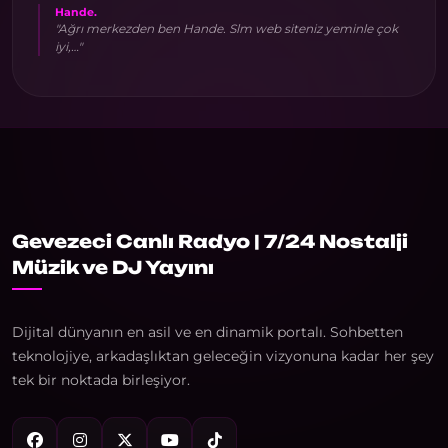
Hande.
"Ağrı merkezden ben Hande. Slm web siteniz yeminle çok
iyi,…"
Gevezeci Canlı Radyo | 7/24 Nostalji
Müzik ve DJ Yayını
Dijital dünyanın en asil ve en dinamik portalı. Sohbetten
teknolojiye, arkadaşlıktan geleceğin vizyonuna kadar her şey
tek bir noktada birleşiyor.