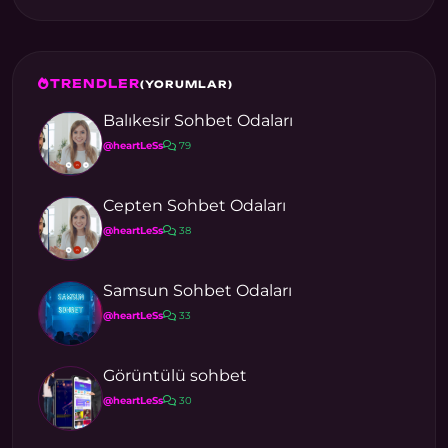
TRENDLER
(YORUMLAR)
Balıkesir Sohbet Odaları
@heartLeSs
79
Cepten Sohbet Odaları
@heartLeSs
38
Samsun Sohbet Odaları
@heartLeSs
33
Görüntülü sohbet
@heartLeSs
30