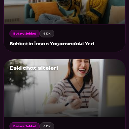
Bedava Sohbet
6 DK
Sohbetin İnsan Yaşamındaki Yeri
Eski chat siteleri
Bedava Sohbet
6 DK