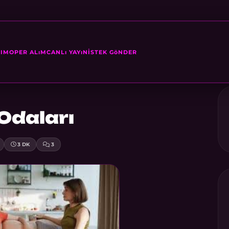
SIM
OPER ALıM
CANLı YAYıN
İSTEK GöNDER
Odaları
3 DK
3