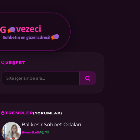
KEŞFET
TRENDLER
(YORUMLAR)
Balıkesir Sohbet Odaları
@heartLeSs
79