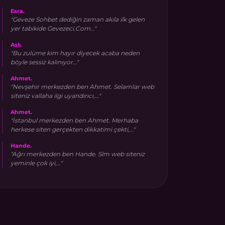
Esra.
"Geveze Sohbet dediğin zaman akıla ilk gelen
yer tabikide Gevezeci.Com…"
Aslı.
"Bu zulüme kim hayır diyecek acaba neden
böyle sessiz kalınıyor…"
Ahmet.
"Nevşehir merkezden ben Ahmet. Selamlar web
siteniz vallaha ilgi uyandırıcı,…"
Ahmet.
"İstanbul merkezden ben Ahmet. Merhaba
herkese siten gerçekten dikkatimi çekti,…"
Hande.
"Ağrı merkezden ben Hande. Slm web siteniz
yeminle çok iyi,…"