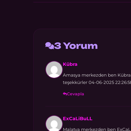
3 Yorum
Kübra
Amasya merkezden ben Kübra. S
teşekkürler 04-06-2025 22:26:5
Cevapla
ExCaLiBuLL
Malatya merkezden ben ExCaLiBu