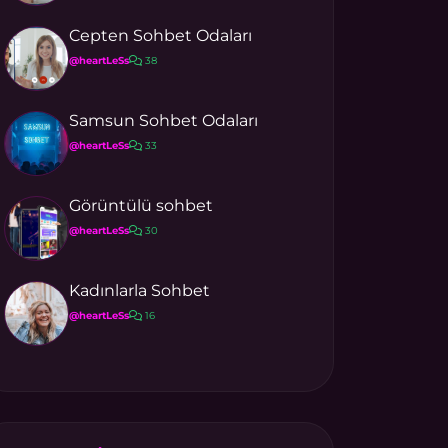
Cepten Sohbet Odaları
@heartLeSs
38
Samsun Sohbet Odaları
@heartLeSs
33
Görüntülü sohbet
@heartLeSs
30
Kadınlarla Sohbet
@heartLeSs
16