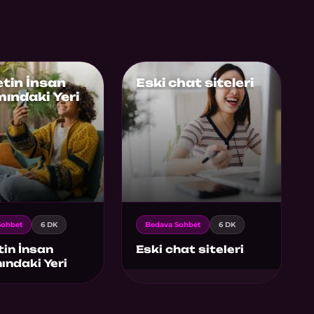
tin İnsan
Eski chat siteleri
ındaki Yeri
Sohbet
6 DK
Bedava Sohbet
6 DK
in İnsan
Eski chat siteleri
ndaki Yeri