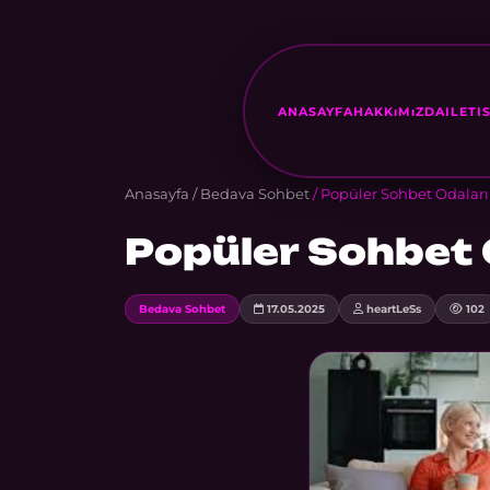
ANASAYFA
HAKKıMıZDA
ILETI
Anasayfa
/
Bedava Sohbet
/ Popüler Sohbet Odaları
Popüler Sohbet 
Bedava Sohbet
17.05.2025
heartLeSs
102