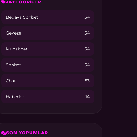
KATEGORİLER
Bedava Sohbet
54
Geveze
54
Muhabbet
54
Sohbet
54
Chat
53
Haberler
14
SON YORUMLAR