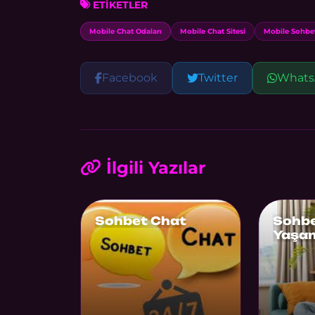
ETİKETLER
Mobile Chat Odaları
Mobile Chat Sitesi
Mobile Sohbet
Facebook
Twitter
Whats
İlgili Yazılar
Sohbet Chat
Sohbe
Yaşam