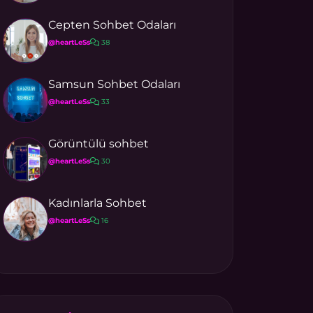
Cepten Sohbet Odaları
@heartLeSs
38
Samsun Sohbet Odaları
@heartLeSs
33
Görüntülü sohbet
@heartLeSs
30
Kadınlarla Sohbet
@heartLeSs
16