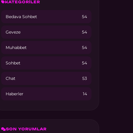
KATEGORİLER
Bedava Sohbet
54
Geveze
54
Muhabbet
54
Sohbet
54
Chat
53
Haberler
14
SON YORUMLAR