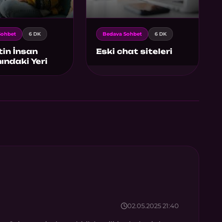
Sohbet
6 DK
Bedava Sohbet
6 DK
in İnsan
Eski chat siteleri
ndaki Yeri
02.05.2025 21:40