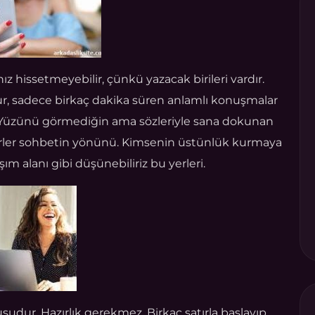
ız hissetmeyebilir, çünkü yazacak birileri vardır.
lur, sadece birkaç dakika süren anlamlı konuşmalar
r. Yüzünü görmediğin ama sözleriyle sana dokunan
 belirler sohbetin yönünü. Kimsenin üstünlük kurmaya
ım alanı gibi düşünebiliriz bu yerleri.
uşudur. Hazırlık gerekmez. Birkaç satırla başlayıp