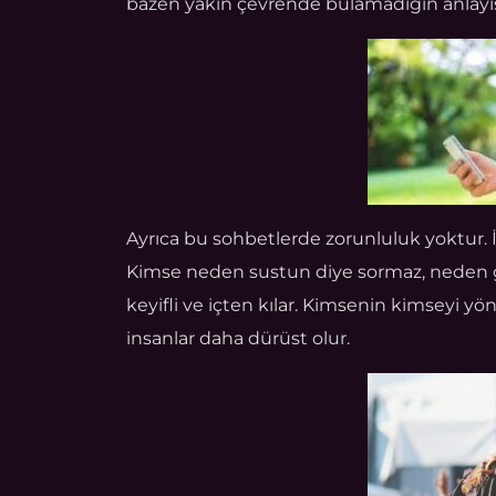
bazen yakın çevrende bulamadığın anlayışı
Ayrıca bu sohbetlerde zorunluluk yoktur. İ
Kimse neden sustun diye sormaz, neden g
keyifli ve içten kılar. Kimsenin kimseyi y
insanlar daha dürüst olur.