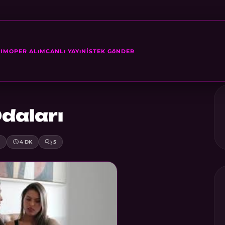
SIM
OPER ALıM
CANLı YAYıN
İSTEK GöNDER
daları
4 DK
5