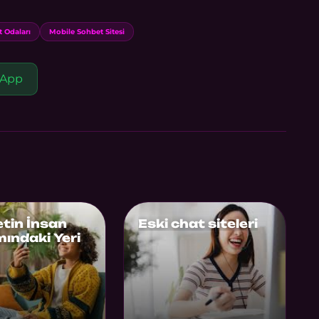
 Odaları
Mobile Sohbet Sitesi
App
tin İnsan
Eski chat siteleri
ındaki Yeri