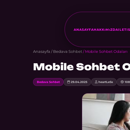
ANASAYFA
HAKKıMıZDA
ILETI
Anasayfa
/
Bedava Sohbet
/ Mobile Sohbet Odaları
Mobile Sohbet O
Bedava Sohbet
29.04.2025
heartLeSs
108