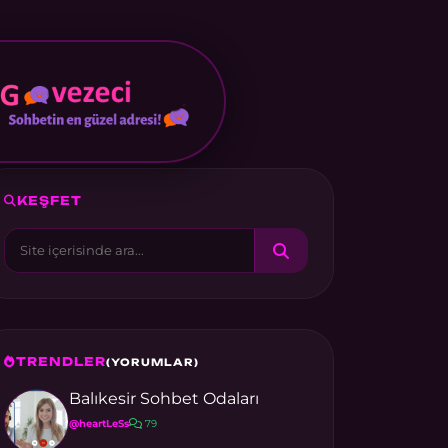
KEŞFET
TRENDLER
(YORUMLAR)
Balıkesir Sohbet Odaları
@heartLeSs
79