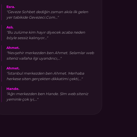
Esra.
"Geveze Sohbet dediğin zaman akıla ilk gelen
yer tabikide Gevezeci.Com…"
Aslı.
"Bu zulüme kim hayır diyecek acaba neden
böyle sessiz kalınıyor…"
Ahmet.
"Nevşehir merkezden ben Ahmet. Selamlar web
siteniz vallaha ilgi uyandırıcı,…"
Ahmet.
"İstanbul merkezden ben Ahmet. Merhaba
herkese siten gerçekten dikkatimi çekti,…"
Hande.
"Ağrı merkezden ben Hande. Slm web siteniz
yeminle çok iyi,…"