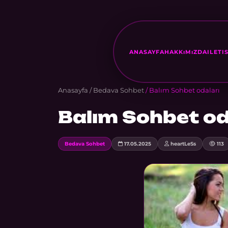
ANASAYFA
HAKKıMıZDA
ILETI
Anasayfa
/
Bedava Sohbet
/ Balım Sohbet odaları
Balım Sohbet od
Bedava Sohbet
17.05.2025
heartLeSs
113