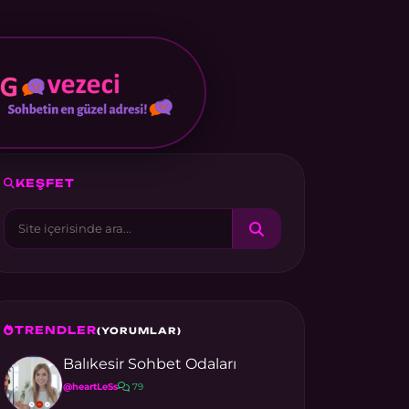
KEŞFET
TRENDLER
(YORUMLAR)
Balıkesir Sohbet Odaları
@heartLeSs
79