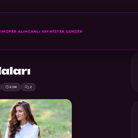
SIM
OPER ALıM
CANLı YAYıN
İSTEK GöNDER
aları
6 DK
2