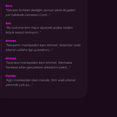
Esra.
"Geveze Sohbet dediğin zaman akıla ilk gelen
yer tabikide Gevezeci.Com…"
Aslı.
"Bu zulüme kim hayır diyecek acaba neden
böyle sessiz kalınıyor…"
Ahmet.
"Nevşehir merkezden ben Ahmet. Selamlar web
siteniz vallaha ilgi uyandırıcı,…"
Ahmet.
"İstanbul merkezden ben Ahmet. Merhaba
herkese siten gerçekten dikkatimi çekti,…"
Hande.
"Ağrı merkezden ben Hande. Slm web siteniz
yeminle çok iyi,…"