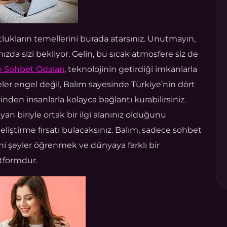
tlukların temellerini burada atarsınız. Unutmayın,
ızda sizi bekliyor. Gelin, bu sıcak atmosfere siz de
m Sohbet Odaları
, teknolojinin getirdiği imkanlarla
eler engel değil, Balım sayesinde Türkiye’nin dört
inden insanlarla kolayca bağlantı kurabilirsiniz.
yan biriyle ortak bir ilgi alanınız olduğunu
geliştirme fırsatı bulacaksınız. Balım, sadece sohbet
eni şeyler öğrenmek ve dünyaya farklı bir
tformdur.