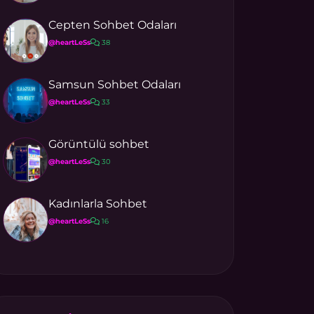
Cepten Sohbet Odaları
@heartLeSs
38
Samsun Sohbet Odaları
@heartLeSs
33
Görüntülü sohbet
@heartLeSs
30
Kadınlarla Sohbet
@heartLeSs
16