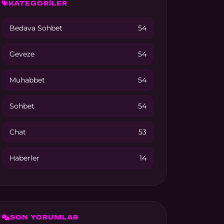
KATEGORİLER
Bedava Sohbet
54
Geveze
54
Muhabbet
54
Sohbet
54
Chat
53
Haberler
14
SON YORUMLAR